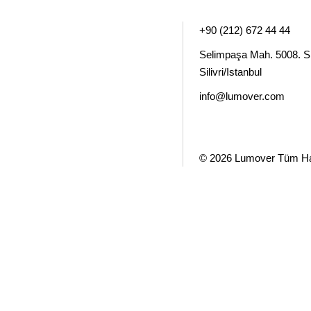
+90 (212) 672 44 44
Selimpaşa Mah. 5008. S
Silivri/Istanbul
info@lumover.com
© 2026
Lumover
Tüm Hak