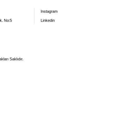
ACİL AYDINLATMA
Instagram
k. No:5
Linkedin
ları Saklıdır.