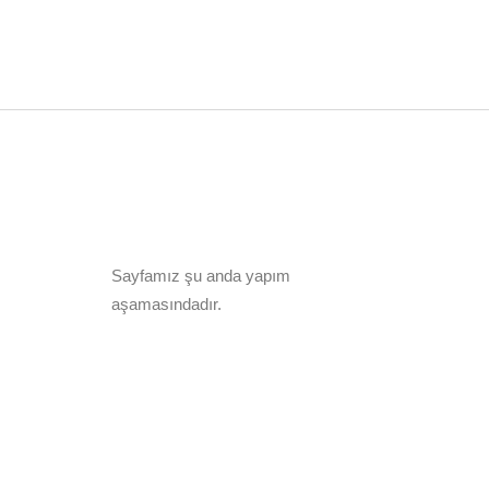
YÜKSEK TAVAN ARMATÜRLERI
PROJEKTÖRLER
ETANJ ARMATÜRLER
Sayfamız şu anda yapım
EXPROOF ARMATÜRLER
aşamasındadır.
YÜKSEK SICAKLIK
ARMATÜRLER
MARİNE ARMATÜRLERİ
KANOPİ ARMATÜRLERİ