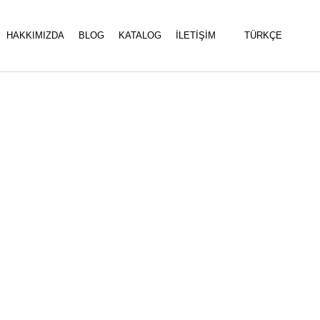
HAKKIMIZDA
BLOG
KATALOG
İLETİŞİM
TÜRKÇE
HER
SARKIT VE SIVA USTU
OJEKTÖRLER
ARMATURLER
DOWNLIGHT ARMATURLER
DEKORATİF SPOTLAR
RAYLI SPOTLAR
DUVAR VE TAVAN
ARMATÜRLERİ
PANEL ARMATÜRLERİ
TEMİZ ODA ARMATÜRLERİ