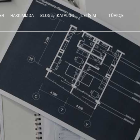
ER
HAKKIMIZDA
BLOG
KATALOG
İLETİŞİM
TÜRKÇE
ER
SARKIT VE SIVA USTU
JEKTÖRLER
ARMATURLER
DOWNLIGHT ARMATURLER
DEKORATİF SPOTLAR
RAYLI SPOTLAR
DUVAR VE TAVAN ARMATÜRLERİ
PANEL ARMATÜRLERİ
TEMİZ ODA ARMATÜRLERİ
ACİL AYDINLATMA