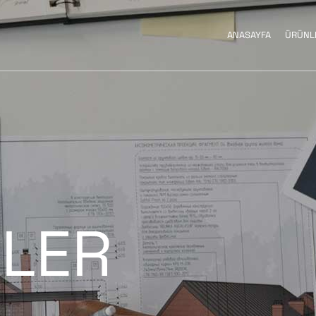
ANASAYFA
ÜRÜNL
WALLWASH
YOL VE SOKAK ARMATÜRLERI
RGBW PRO
DEKORATIF DIREKLI
ARMATÜRLER
LER