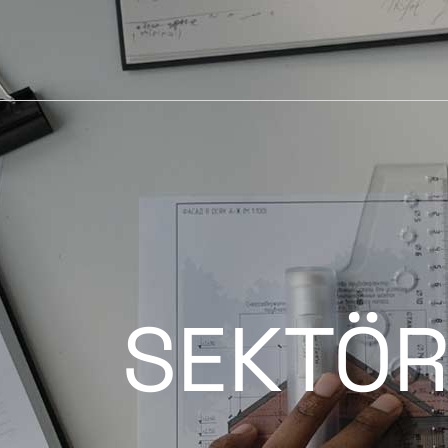
YÜKSEK TAVAN ARMATÜRLERI
PROJEKTÖRLER
ETANJ ARMATÜRLER
EXPROOF ARMATÜRLER
YÜKSEK SICAKLIK ARMATÜRLER
SEKTÖR
MARİNE ARMATÜRLERİ
KANOPİ ARMATÜRLERİ