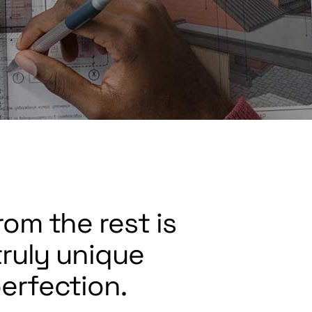
rom the rest is
truly unique
erfection.